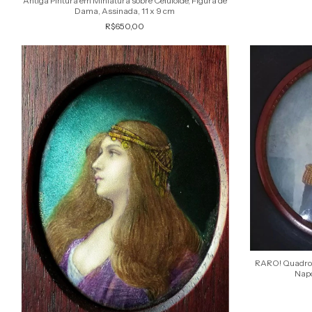
Antiga Pintura em Miniatura sobre Celuloide, Figura de
Dama, Assinada, 11 x 9 cm
R$650,00
RARO! Quadro 
Napo