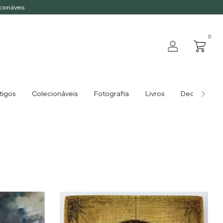
ecionáveis
0
tigos
Colecionáveis
Fotografia
Livros
Decoração