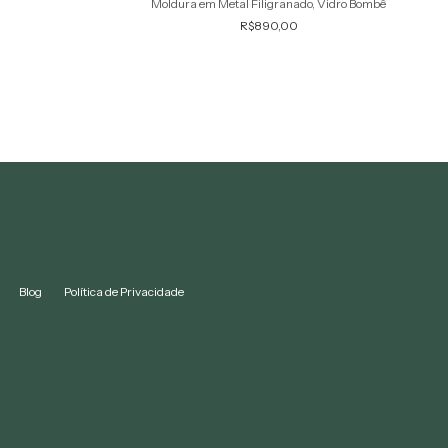
Moldura em Metal Filigranado, Vidro Bombê
R$890,00
Blog
Política de Privacidade