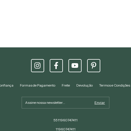
onfiança
Formas de Pagamento
Frete
Devolução
Termos e Condições
5511960747411
11960747411