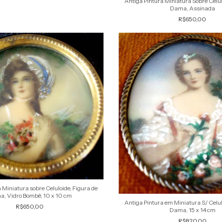
Antiga Pintura Miniatura Sobre Celul
Dama, Assinada
R$650,00
 Miniatura sobre Celuloide, Figura de
, Vidro Bombê, 10 x 10 cm
Antiga Pintura em Miniatura S/ Celul
R$650,00
Dama, 15 x 14 cm
R$820,00