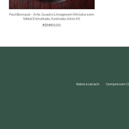
Paul Bonnaud - Arte, Quadro Limoges em Miniatura em
Metal Esmaltado, Assinado, Início XX
R$1.850,00
Sobre a Lenach
Compre com C