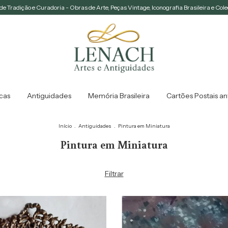
e Tradição e Curadoria - Obras de Arte, Peças Vintage, Iconografia Brasileira e Col
icas
Antiguidades
Memória Brasileira
Cartões Postais an
Início
.
Antiguidades
.
Pintura em Miniatura
Pintura em Miniatura
Filtrar