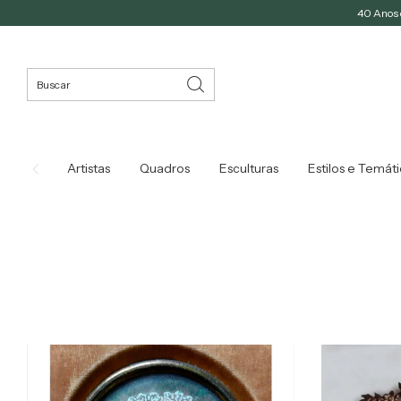
40 Anos d
Artistas
Quadros
Esculturas
Estilos e Temát