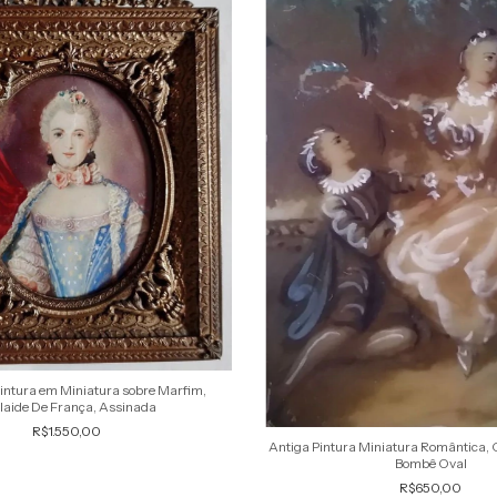
Pintura em Miniatura sobre Marfim,
laide De França, Assinada
R$1.550,00
Antiga Pintura Miniatura Romântica, 
Bombê Oval
R$650,00