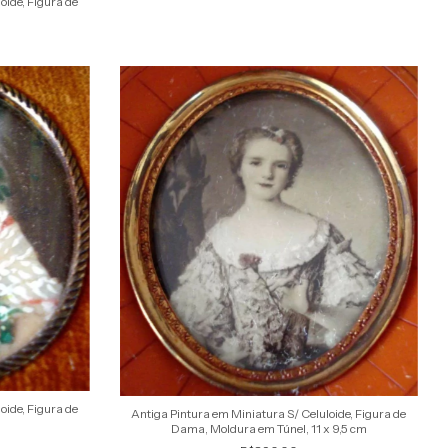
oide, Figura de
oide, Figura de
Antiga Pintura em Miniatura S/ Celuloide, Figura de
Dama, Moldura em Túnel, 11 x 9,5 cm