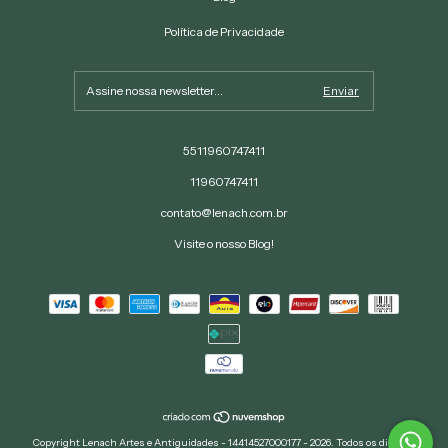
Política de Privacidade
5511960747411
11960747411
contato@lenach.com.br
Visite o nosso Blog!
Copyright Lenach Artes e Antiguidades - 14414527000177 - 2026. Todos os direitos