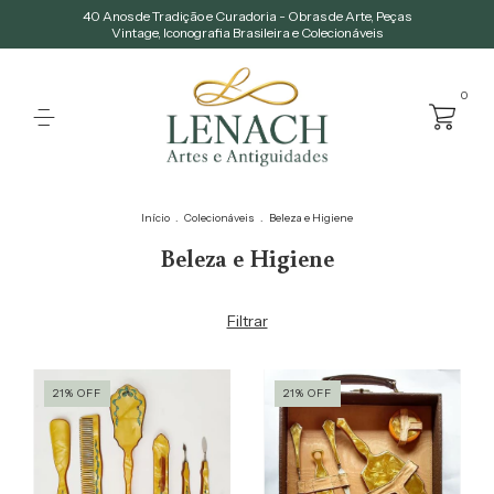
40 Anos de Tradição e Curadoria - Obras de Arte, Peças
Vintage, Iconografia Brasileira e Colecionáveis
0
Início
.
Colecionáveis
.
Beleza e Higiene
Beleza e Higiene
Filtrar
21
%
OFF
21
%
OFF