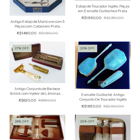
Estojo de Toucador Inglês, Peças
1
/
7
em Esmalte Guilloche e Prata
R$1.990,00
R$2.350,00
Antigo Estojo de Manicure com 5
Peças com Cabos em Prata
Inglesa
R$1.480,00
R$1.650,00
27
%
OFF
20
%
OFF
1
/
9
1
/
8
Antigo Conjunto de Barbear
Schick com Injetor de Lâminas na
Esmalte Guilloché, Antigo
Embalagem
Conjunto De Toucador Inglês
R$620,00
R$850,00
R$1.850,00
R$2.300,00
28
%
OFF
29
%
OFF
1
/
6