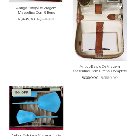
Antigo Estojo De Viagem
Masculino Com 8 Itens
R$495,00
R$690,00
1
/
6
Antigo Estojo De Viagem
Masculino Com 6 Itens, Completo
R$390,00
R$550,00
19
%
OFF
1
/
6
Antigo Estojo de Viagem Inglês