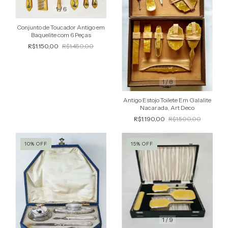
1
/
6
Conjunto de Toucador Antigo em
Baquelite com 6 Peças
R$1.150,00
R$1.450,00
1
/
8
Antigo Estojo Toilete Em Galalite
Nacarada, Art Deco
R$1.190,00
R$1.500,00
10
%
OFF
15
%
OFF
1
/
9