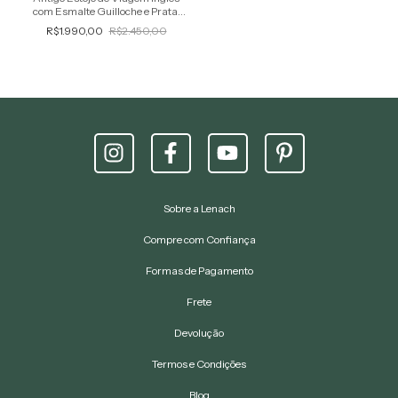
com Esmalte Guilloche e Prata,
Original do Período Art Deco
R$1.990,00
R$2.450,00
Sobre a Lenach
Compre com Confiança
Formas de Pagamento
Frete
Devolução
Termos e Condições
Blog