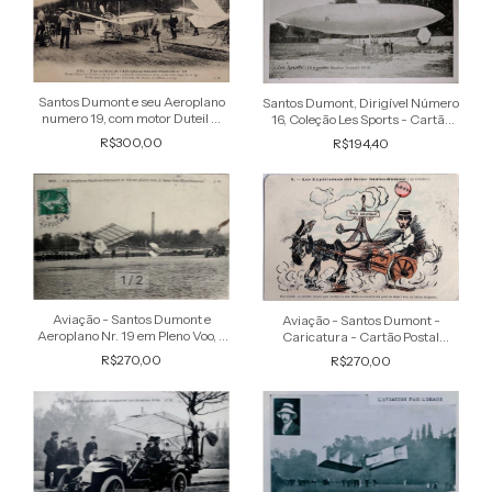
Santos Dumont e seu Aeroplano
Santos Dumont, Dirigível Número
numero 19, com motor Duteil &
16, Coleção Les Sports - Cartão
Chalmers, Cartão Postal antigo
Postal Antigo Original
R$300,00
R$194,40
original com efígie do aviado
1
/
2
Aviação - Santos Dumont e
Aviação - Santos Dumont -
Aeroplano Nr. 19 em Pleno Voo, -
Caricatura - Cartão Postal
Cartão Postal Antigo Original,
Antigo, Não Circulado
R$270,00
R$270,00
Circulado