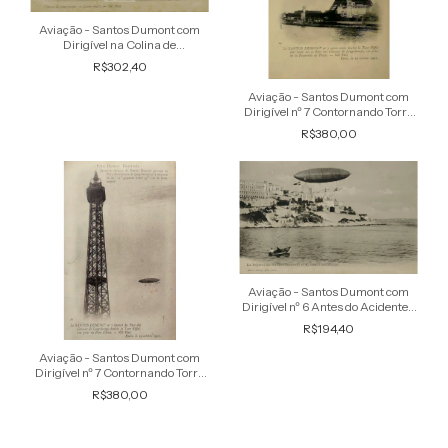
Aviação - Santos Dumont com
Dirigível na Colina de
Longchamps - Raro Cartão
R$302,40
Postal antigo original
Aviação - Santos Dumont com
Dirigível nº 7 Contornando Torre
Eiffel - Raro Cartão Postal antigo
R$380,00
original
Aviação - Santos Dumont com
Dirigível nº 6 Antes do Acidente -
Cartão Postal antigo original, não
R$194,40
circulado
Aviação - Santos Dumont com
Dirigível nº 7 Contornando Torre
Eiffel - Raro Cartão Postal antigo
R$380,00
original, não circulado