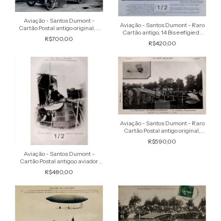
1
/
2
1
/
2
Aviação - Santos Dumont -
Aviação - Santos Dumont - Raro
Cartão Postal antigo original, o
Cartão antigo, 14 Bis e efígie do
aviador transportando seu
R$700,00
aviador, publicidade de Elixir de
aeroplano 19 Bis
R$420,00
Virginie Nyrdahl
1
/
2
Aviação - Santos Dumont - Raro
Cartão Postal antigo original,
1
/
2
imagem do aviador à frente de
R$590,00
seu La Demoiselle
Aviação - Santos Dumont -
Cartão Postal antigo,o aviador
dentro da cesta no momento da
R$480,00
aparelhagem para o Premio
Henry D