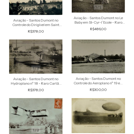
1
/
2
Aviação - Santos Dumont no Le
Aviação - Santos Dumont no
Baby em St-Cyr-l´Ecole - Raro
Controle do Dirigível em Saint
Cartão Postal antigo original
R$486,00
Cloud - Raro Cartão Postal antigo
R$378,00
original
1
/
2
Aviação - Santos Dumont no
Aviação - Santos Dumont no
Controle do Aeroplano nº 19 em
Hydroplano nº 18 - Raro Cartão
Pleno Vôo - Raro Cartão Postal
Postal antigo original
R$300,00
R$378,00
antigo original
1
/
2