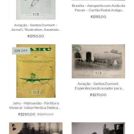
Brasilia - Aeroporto com Avião da
Panair - Cartão Postal Antigo
1
/
5
Original , Não Circulado
R$155,00
Aviação - Santos Dumont –
Jornal L´Illustration, Ascension
du Santos Dumont Nº 5
R$750,00
22
%
OFF
1
/
2
Aviação - Santos Dumont,
Experiências do aviador para
1
/
3
contornar a Torre Eiffel,
R$270,00
Aparelhagem de um dirigível –
Raro Cartã
Jahu - Hidroavião - Partitura
Musical, Valsa Heróica Dedicada
à Mãe do Piloto Ribeiro de Barros
R$290,00
R$370,00