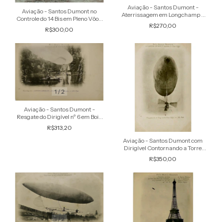
Aviação - Santos Dumont -
Aviação - Santos Dumont no
Aterrissagem em Longchamp -
Controle do 14 Bis em Pleno Vôo -
Raro Cartão Postal antigo
R$270,00
Cartão Postal antigo original
original
R$300,00
1
/
2
Aviação - Santos Dumont -
Resgate do Dirigível nº 6 em Bois
de Boulogne - Raro Cartão Postal
R$313,20
antigo original
Aviação - Santos Dumont com
Dirigível Contornando a Torre
Eiffel - Raro Cartão Postal antigo
R$350,00
original
1
/
2