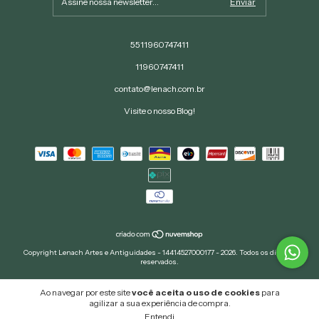
5511960747411
11960747411
contato@lenach.com.br
Visite o nosso Blog!
Copyright Lenach Artes e Antiguidades - 14414527000177 - 2026. Todos os direitos
reservados.
Ao navegar por este site
você aceita o uso de cookies
para
agilizar a sua experiência de compra.
Entendi