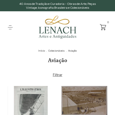
40 Anos de Tradição e Curadoria - Obras de Arte, Peças
Vintage, Iconografia Brasileira e Colecionáveis
0
Início
.
Colecionáveis
.
Aviação
Aviação
Filtrar