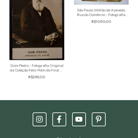
São Paulo, Militão de Azevedo,
Rua do Comércio - Fotografia
Albúmen Original Antiga de
R$1.050,00
1889
Dom Pedro - Fotografia Original
da Coleção Felix Potin do Final do
XIX
R$295,00