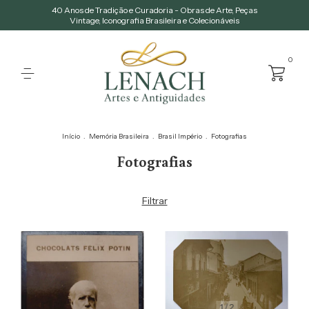
40 Anos de Tradição e Curadoria - Obras de Arte, Peças
Vintage, Iconografia Brasileira e Colecionáveis
0
Início
.
Memória Brasileira
.
Brasil Império
.
Fotografias
Fotografias
Filtrar
1
/
2