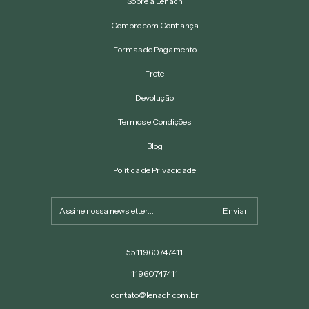
Sobre a Lenach
Compre com Confiança
Formas de Pagamento
Frete
Devolução
Termos e Condições
Blog
Política de Privacidade
5511960747411
11960747411
contato@lenach.com.br