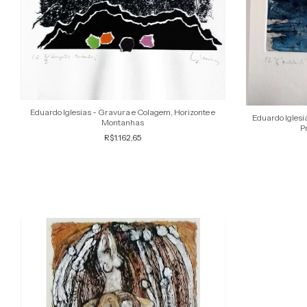
Eduardo Iglesias - Gravura e Colagem, Horizonte e
Eduardo Iglesi
Montanhas
P
R$1.162,65