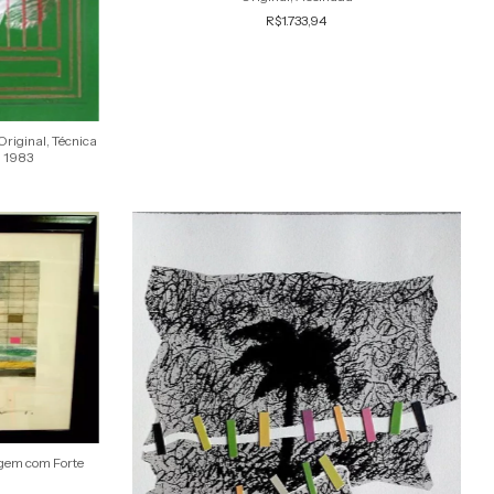
R$1.733,94
Original, Técnica
, 1983
agem com Forte