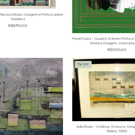
Tecnica Mista, Colagem e Pintura sobre
Madeira
R$6.750,00
Pavel Kudis - Quadro, Arte em Pintura 
Mista e Colagem, Assinada
R$1.100,00
7
%
OFF
João Rossi - Urbânia, Gravura, Col
Relevo, 1989