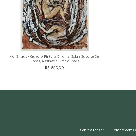
Agi Straus - Quadro, Pintura Original Sobre Suporte De
Fibras, Assinada, Emoldurada
R$1.850,00
Sobre a Lenach
Compre com C