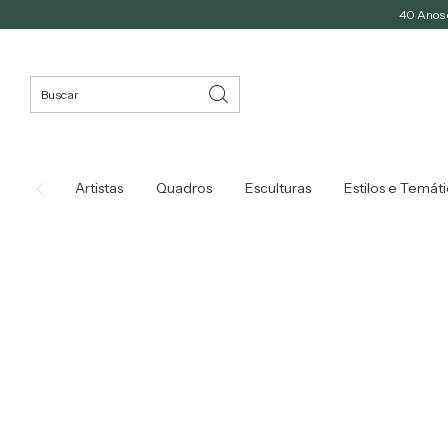
40 Anos d
Artistas
Quadros
Esculturas
Estilos e Temát