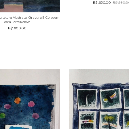
R$1.650,00
R$1.780,0
quitetura Abstrata, Gravura E Colagem
com Forte Relevo
R$1.600,00