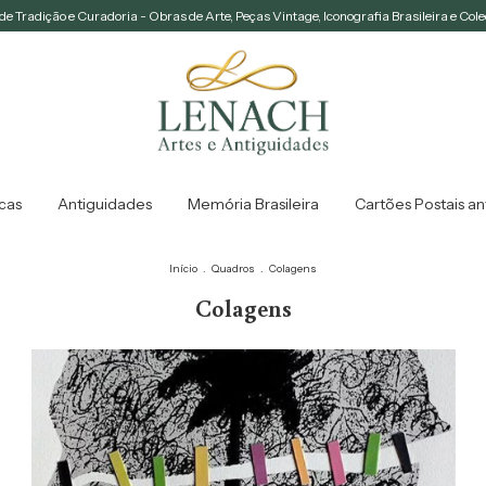
e Tradição e Curadoria - Obras de Arte, Peças Vintage, Iconografia Brasileira e Col
icas
Antiguidades
Memória Brasileira
Cartões Postais an
Início
.
Quadros
.
Colagens
Colagens