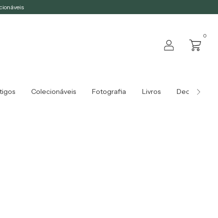
ecionáveis
0
tigos
Colecionáveis
Fotografia
Livros
Decoração