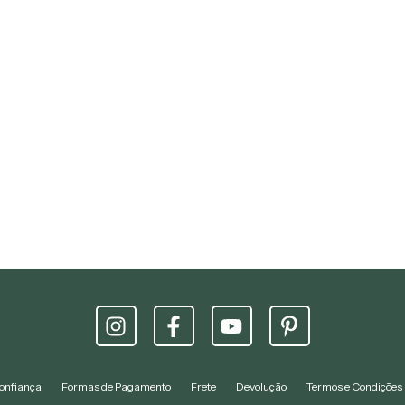
onfiança
Formas de Pagamento
Frete
Devolução
Termos e Condições