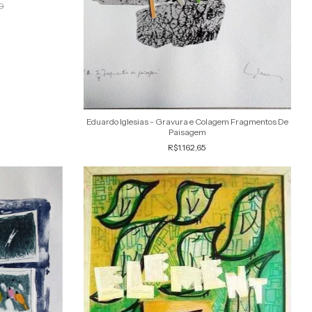
0
Eduardo Iglesias - Gravura e Colagem Fragmentos De
Paisagem
R$1.162,65