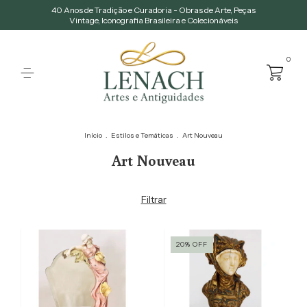
40 Anos de Tradição e Curadoria - Obras de Arte, Peças
Vintage, Iconografia Brasileira e Colecionáveis
0
Início
.
Estilos e Temáticas
.
Art Nouveau
Art Nouveau
Filtrar
20
%
OFF