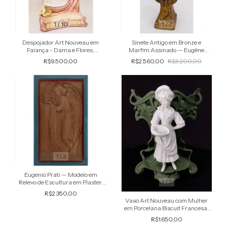
1
/
10
1
/
7
Despojador Art Nouveau em
Sinete Antigo em Bronze e
Faiança - Dama e Flores,
Marfim Assinado — Eugène
Original Anos 1900
Bernoud (1850–1921), França,
R$9.500,00
R$2.560,00
R$3.200,00
final do séc. XIX
1
/
3
Eugenio Prati — Modelo em
1
/
7
Relevo de Escultura em Plaster,
Figura Alada, Anjo Arte Nouveau
R$2.350,00
Vaso Art Nouveau com Mulher
em Porcelana Biscuit Francesa,
Escultura Antiga Numerada
R$1.650,00