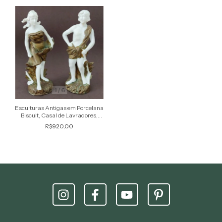
1
/
6
Esculturas Antigas em Porcelana
Biscuit, Casal de Lavradores,
Estilo Art Nouveau
R$920,00