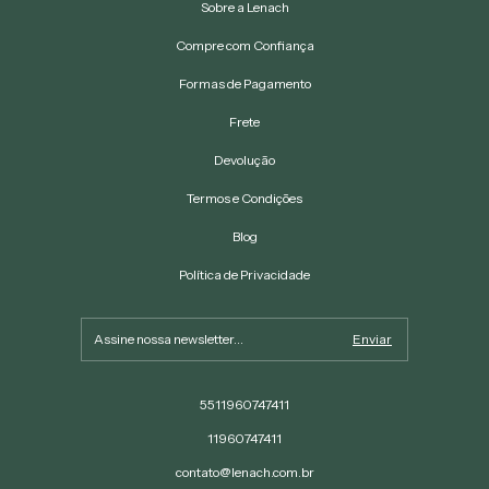
Sobre a Lenach
Compre com Confiança
Formas de Pagamento
Frete
Devolução
Termos e Condições
Blog
Política de Privacidade
5511960747411
11960747411
contato@lenach.com.br