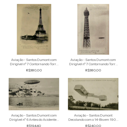
Aviação - Santos Dumont com
Aviação - Santos Dumont com
Dirigível nº 7 Contornando Torre
Dirigível nº 7 Contornando Torre
Eiffel - Raro Cartão Postal antigo
Eiffel - Raro Cartão Postal antigo
R$380,00
R$380,00
original
original, não circulado
Aviação - Santos Dumont
Aviação - Santos Dumont com
Decolando com o 14-Bis em 1906
Dirigível nº 6 Antes do Acidente -
- Cartão Postal antigo original,
Cartão Postal antigo original, não
R$240,00
R$194,40