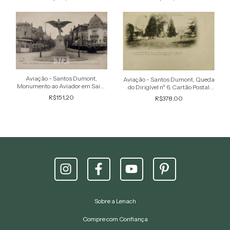
não circulado
circulado
1
/
2
Aviação - Santos Dumont,
Aviação - Santos Dumont, Queda
Monumento ao Aviador em Saint
do Dirigível nº 6, Cartão Postal
Cloud - Cartão Postal antigo
antigo original, não circulado
R$151,20
R$378,00
original, circulado 1917
Sobre a Lenach
Compre com Confiança