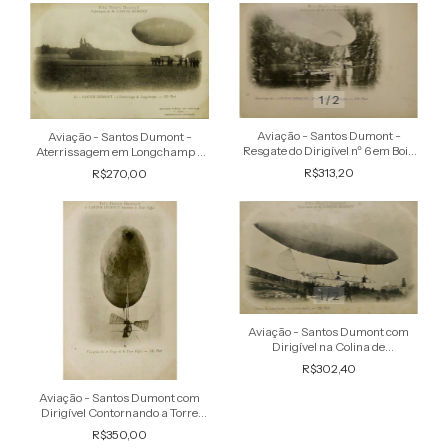
1
/
2
Aviação - Santos Dumont -
Aviação - Santos Dumont -
Resgate do Dirigível nº 6 em Bois
Aterrissagem em Longchamp -
de Boulogne - Raro Cartão Postal
Raro Cartão Postal antigo
R$313,20
R$270,00
antigo original
original
1
/
2
Aviação - Santos Dumont com
Dirigível na Colina de
Longchamps - Raro Cartão
R$302,40
Postal antigo original
Aviação - Santos Dumont com
Dirigível Contornando a Torre
Eiffel - Raro Cartão Postal antigo
R$350,00
original