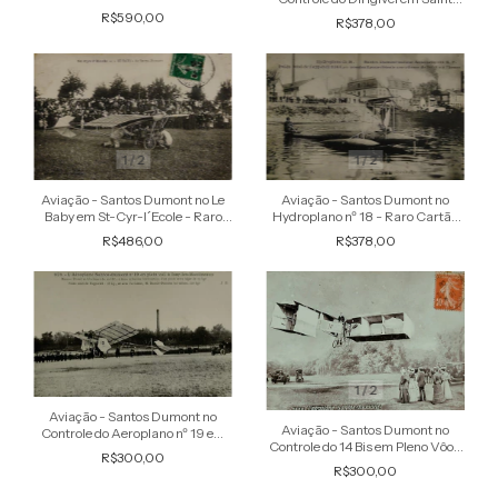
imagem do aviador à frente de
Cloud - Raro Cartão Postal antigo
R$590,00
R$378,00
seu La Demoiselle
original
1
/
2
1
/
2
Aviação - Santos Dumont no Le
Aviação - Santos Dumont no
Baby em St-Cyr-l´Ecole - Raro
Hydroplano nº 18 - Raro Cartão
Cartão Postal antigo original
Postal antigo original
R$486,00
R$378,00
1
/
2
Aviação - Santos Dumont no
Aviação - Santos Dumont no
Controle do Aeroplano nº 19 em
Controle do 14 Bis em Pleno Vôo -
Pleno Vôo - Raro Cartão Postal
R$300,00
Cartão Postal antigo original
antigo original
R$300,00