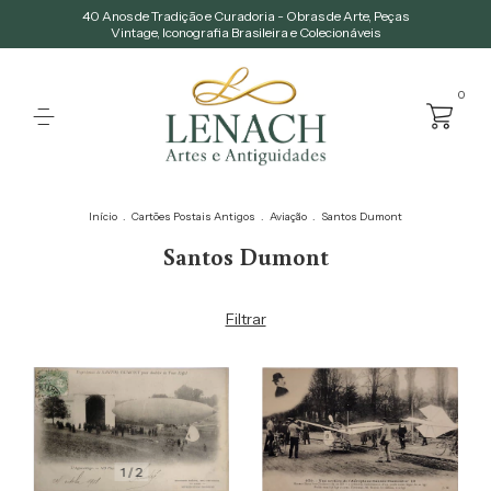
40 Anos de Tradição e Curadoria - Obras de Arte, Peças
Vintage, Iconografia Brasileira e Colecionáveis
0
Início
.
Cartões Postais Antigos
.
Aviação
.
Santos Dumont
Santos Dumont
Filtrar
1
/
2