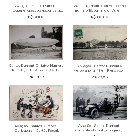
Santos Dumont e seu Aeroplano
Aviação - Santos Dumont,
numero 19, com motor Duteil &
Experiências do aviador para
Chalmers, Cartão Postal antigo
contornar a Torre Eiffel,
R$300,00
R$270,00
original com efígie do aviado
Aparelhagem de um dirigível –
Raro Cartã
1
/
2
Santos Dumont, Dirigível Número
Aviação - Santos Dumont e
16, Coleção Les Sports - Cartão
Aeroplano Nr. 19 em Pleno Voo, -
Postal Antigo Original
Cartão Postal Antigo Original,
R$194,40
R$270,00
Circulado
1
/
2
Aviação - Santos Dumont -
Aviação - Santos Dumont -
Cartão Postal antigo original, o
Caricatura - Cartão Postal
aviador transportando seu
Antigo, Não Circulado