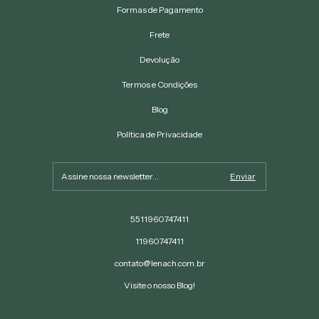
Formas de Pagamento
Frete
Devolução
Termos e Condições
Blog
Política de Privacidade
5511960747411
11960747411
contato@lenach.com.br
Visite o nosso Blog!