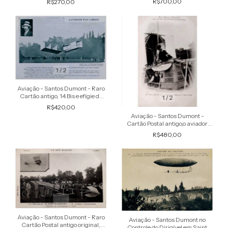
R$700,00
R$270,00
aeroplano 19 Bis
1
/
2
Aviação - Santos Dumont - Raro
Cartão antigo, 14 Bis e efígie do
1
/
2
aviador, publicidade de Elixir de
R$420,00
Virginie Nyrdahl
Aviação - Santos Dumont -
Cartão Postal antigo,o aviador
dentro da cesta no momento da
R$480,00
aparelhagem para o Premio
Henry D
1
/
2
Aviação - Santos Dumont - Raro
Aviação - Santos Dumont no
Cartão Postal antigo original,
Controle do Dirigível em Saint