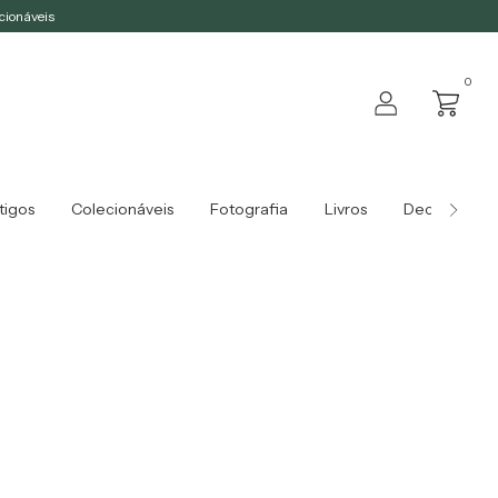
ecionáveis
0
tigos
Colecionáveis
Fotografia
Livros
Decoração