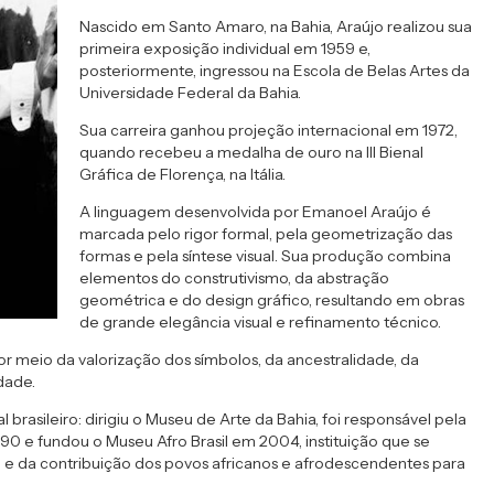
Nascido em Santo Amaro, na Bahia, Araújo realizou sua
primeira exposição individual em 1959 e,
posteriormente, ingressou na Escola de Belas Artes da
Universidade Federal da Bahia.
Sua carreira ganhou projeção internacional em 1972,
quando recebeu a medalha de ouro na III Bienal
Gráfica de Florença, na Itália.
A linguagem desenvolvida por Emanoel Araújo é
marcada pelo rigor formal, pela geometrização das
formas e pela síntese visual. Sua produção combina
elementos do construtivismo, da abstração
geométrica e do design gráfico, resultando em obras
de grande elegância visual e refinamento técnico.
por meio da valorização dos símbolos, da ancestralidade, da
dade.
brasileiro: dirigiu o Museu de Arte da Bahia, foi responsável pela
90 e fundou o Museu Afro Brasil em 2004, instituição que se
e e da contribuição dos povos africanos e afrodescendentes para