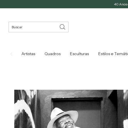
40 Anos d
Artistas
Quadros
Esculturas
Estilos e Temát