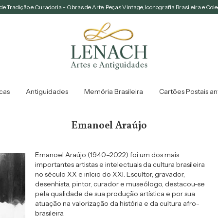
e Tradição e Curadoria - Obras de Arte, Peças Vintage, Iconografia Brasileira e Col
icas
Antiguidades
Memória Brasileira
Cartões Postais an
Emanoel Araújo
Emanoel Araújo (1940–2022) foi um dos mais
importantes artistas e intelectuais da cultura brasileira
no século XX e início do XXI. Escultor, gravador,
desenhista, pintor, curador e museólogo, destacou-se
pela qualidade de sua produção artística e por sua
atuação na valorização da história e da cultura afro-
brasileira.