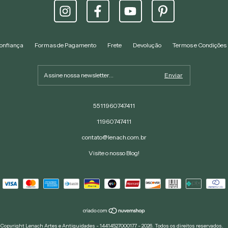
onfiança
Formas de Pagamento
Frete
Devolução
Termos e Condições
5511960747411
11960747411
contato@lenach.com.br
Visite o nosso Blog!
Copyright Lenach Artes e Antiguidades - 14414527000177 - 2026. Todos os direitos reservados.