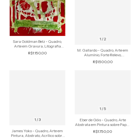
1
/
4
1
/
2
Sara Goldman Belz - Quadro,
Arte em Gravura, Litografia
M. Gallardo - Quadro, Arte em
Assinada, Orgânica
R$1.150,00
Alumínio, Forte Relevo,
Policromado
R$1.500,00
1
/
5
1
/
3
Eber de Góis - Quadro, Arte
Abstrata em Pintura sobre Papel,
Assinada, de 1999
James Yoko - Quadro, Arte em
R$1.750,00
Pintura, Abstrato, Acrílico sobre