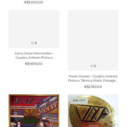
Tela Assinado, de 1986
R$3.200,00
1
/
5
Julius Cezar Marcondes -
Quadro, Arte em Pintura
Abstrata, Técnica Mista c/
R$1.670,00
1
/
5
Texturas e Relevos
Paulo Chaves - Quadro, Arte em
Pintura, Técnica Mista, Paisagem
Interior II, de 1966
R$2.310,00
36
%
OFF