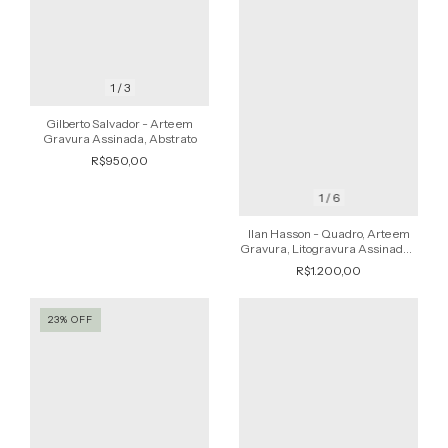
1
/
3
Gilberto Salvador - Arte em
Gravura Assinada, Abstrato
R$950,00
1
/
6
Ilan Hasson - Quadro, Arte em
Gravura, Litogravura Assinada e
Numerada
R$1.200,00
23
%
OFF