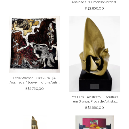
Assinada, "O Imenso Verde da
Esperança", com Forte Relevo
R$2.650,00
1
/
5
Leda Watson - Gravura P/A
Assinada, "Souvenir d´um Autre
Monde",Assinada
1
/
6
R$2.750,00
Pita Hirs - Abstrato - Escultura
em Bronze, Prova de Artista,
Assinada
R$2.550,00