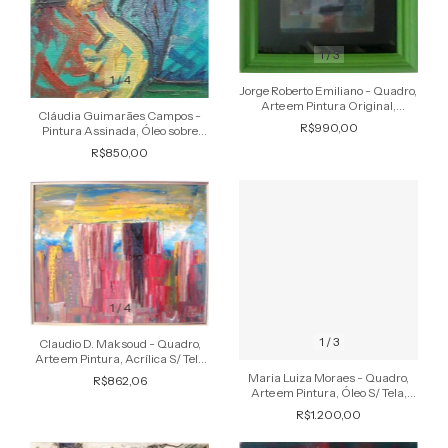
1
/
3
1
/
4
Jorge Roberto Emiliano - Quadro,
Arte em Pintura Original,
Cláudia Guimarães Campos -
Monotipia, Assinada
R$990,00
Pintura Assinada, Óleo sobre
Tela, de 1985
R$850,00
1
/
4
1
/
3
Claudio D. Maksoud - Quadro,
Arte em Pintura, Acrílica S/ Tela
Assinado, de 1989
Maria Luiza Moraes - Quadro,
R$862,06
Arte em Pintura, Óleo S/ Tela,
Assinada, 50 x 50 cm
R$1.200,00