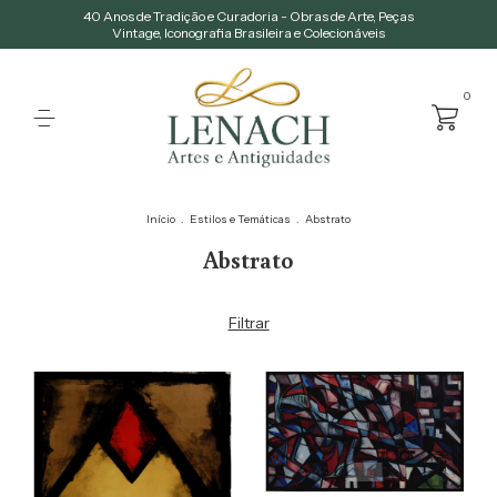
40 Anos de Tradição e Curadoria - Obras de Arte, Peças
Vintage, Iconografia Brasileira e Colecionáveis
0
Início
.
Estilos e Temáticas
.
Abstrato
Abstrato
Filtrar
1
/
4