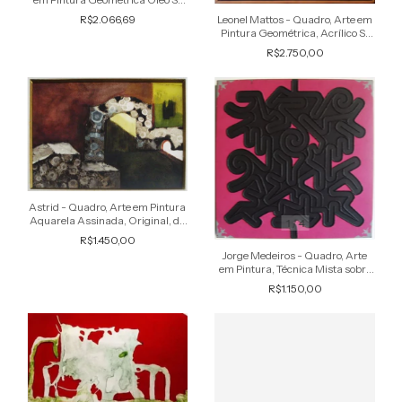
Tela, Assinada, 1980,
R$2.066,69
Leonel Mattos - Quadro, Arte em
Emoldurada
Pintura Geométrica, Acrílico S/
Tela, Assinada, Faixa Azul, 1989
R$2.750,00
Astrid - Quadro, Arte em Pintura
Aquarela Assinada, Original, de
1
/
4
1976
R$1.450,00
Jorge Medeiros - Quadro, Arte
em Pintura, Técnica Mista sobre
Tela, Labirinto, de 2008
R$1.150,00