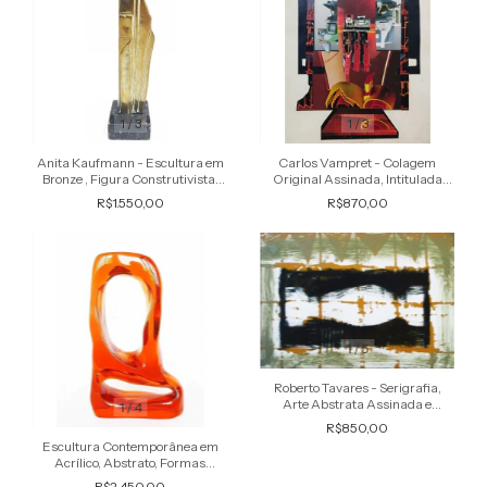
1
/
3
1
/
3
Anita Kaufmann - Escultura em
Carlos Vampret - Colagem
Bronze , Figura Construtivista,
Original Assinada, Intitulada
Abstrato, Geométrico , 1980
Reator
R$1.550,00
R$870,00
1
/
5
Roberto Tavares - Serigrafia,
Arte Abstrata Assinada e
1
/
4
Datada 2000
R$850,00
Escultura Contemporânea em
Acrílico, Abstrato, Formas
Orgânicas
R$2.450,00