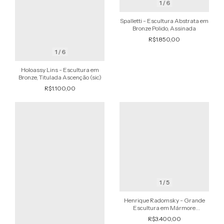
1
/
6
Spalletti - Escultura Abstrata em
Bronze Polido, Assinada
R$1.850,00
1
/
6
Holoassy Lins - Escultura em
Bronze, Titulada Ascenção (sic)
R$1.100,00
1
/
5
Henrique Radomsky - Grande
Escultura em Mármore
Assinada, Estudo Abstrato
R$3.400,00