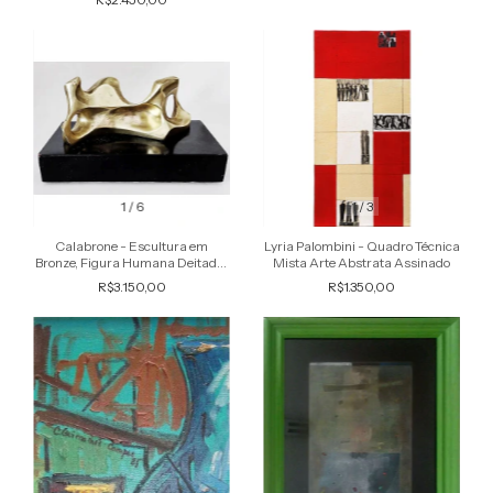
1
/
6
1
/
3
Calabrone - Escultura em
Lyria Palombini - Quadro Técnica
Bronze, Figura Humana Deitada,
Mista Arte Abstrata Assinado
Estilo Henry Moore
R$3.150,00
R$1.350,00