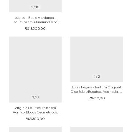
1
/
10
Juarez - Estilo Vlavianos -
Escultura em Alumínio 1 Mt de
Altura, Modernista, Assinada,
R$13.500,00
1988
1
/
2
Luiza Regina - Pintura Original,
Óleo Sobre Eucatex, Assinada, de
1970
1
/
6
R$750,00
Virginia Sé - Escultura em
Acrílico, Blocos Geométricos,
Assinada, Abstrata
R$5.300,00