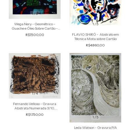
1
/
8
Wega Nery - Geométrico -
1
/
5
Guache e Óleo Sobre Cartão -
Estudo (para Vitral) VII, Datado
FLAVIO SHIRÓ - Abstrato em
R$7.500,00
1960
Técnica Mista sobre Cartão
R$4.860,00
1
/
4
Fernando Velloso - Gravura
Abstrata Numerada 3/10,
Assinada, Datada 1990
R$1.750,00
1
/
5
Leda Watson - Gravura P/A