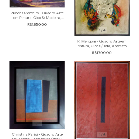
1
/
4
Rubens Monteiro - Quadro, Arte
em Pintura, Óleo S/ Madeira,
Paleta de Pintura, Composição
R$1.850,00
1
/
4
R. Mengoni - Quadro, Arte em
Pintura, Óleo S/ Tela, Abstrato,
Forte Relevo, 1987
R$1.700,00
1
/
4
Christina Parisi - Quadro, Arte
1
/
6
em Pintura Geométrica Óleo S/