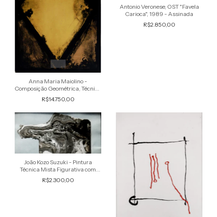
Antonio Veronese, OST "Favela
Carioca", 1989 - Assinada
R$2.850,00
1
/
5
Anna Maria Maiolino -
Composição Geométrica, Técnica
Mista de 1986, Dedicada e
R$14.750,00
Assinada
1
/
5
João Kozo Suzuki - Pintura
Técnica Mista Figurativa com
ecos no Abstracionismo,
R$2.300,00
Assinada