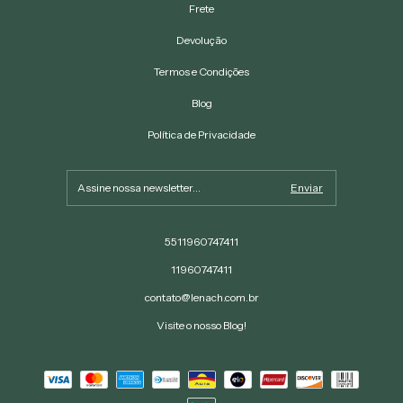
Frete
Devolução
Termos e Condições
Blog
Política de Privacidade
5511960747411
11960747411
contato@lenach.com.br
Visite o nosso Blog!