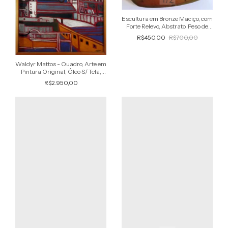
1
/
2
Escultura em Bronze Maciço, com
Forte Relevo, Abstrato, Peso de
Papel
R$450,00
R$700,00
Waldyr Mattos - Quadro, Arte em
Pintura Original, Óleo S/ Tela,
Assinada
R$2.950,00