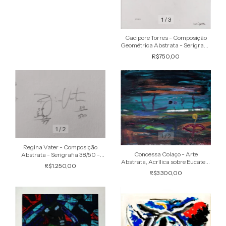
1
/
3
Cacipore Torres - Composição
Geométrica Abstrata - Serigrafia
P.I 1/2 - Assinada
R$750,00
1
/
2
1
/
2
Regina Vater - Composição
Concessa Colaço - Arte
Abstrata - Serigrafia 38/50 -
Abstrata, Acrílica sobre Eucatex,
Assinada- Med. 66 x 50 cm
R$1.250,00
Assinada
R$3.300,00