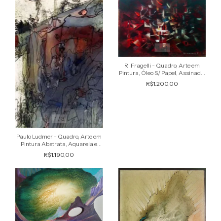
1
/
4
R. Fragelli - Quadro, Arte em
Pintura, Óleo S/ Papel, Assinada,
Cubismo Futurista, 1974
R$1.200,00
1
/
3
Paulo Ludmer - Quadro, Arte em
Pintura Abstrata, Aquarela e
Nanquim S/ Papel, Assinado,
R$1.190,00
1969