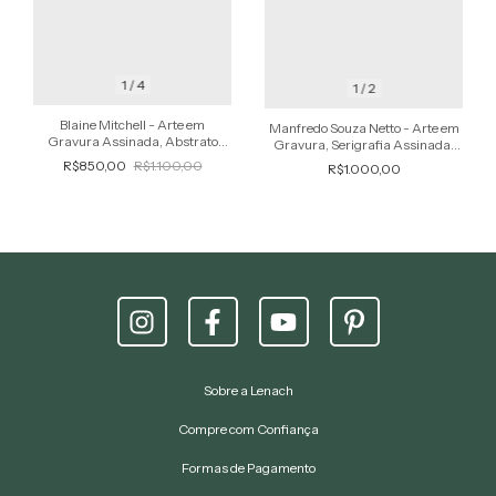
1
/
4
1
/
2
Blaine Mitchell - Arte em
Manfredo Souza Netto - Arte em
Gravura Assinada, Abstrato
Gravura, Serigrafia Assinada,
Geométrico
Composição Geométrica
R$850,00
R$1.100,00
R$1.000,00
Sobre a Lenach
Compre com Confiança
Formas de Pagamento