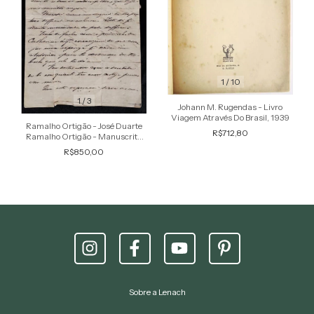
1
/
10
1
/
3
Johann M. Rugendas - Livro
Viagem Através Do Brasil, 1939
Ramalho Ortigão - José Duarte
R$712,80
Ramalho Ortigão - Manuscrito
Assinado pelo Escritor
R$850,00
Sobre a Lenach