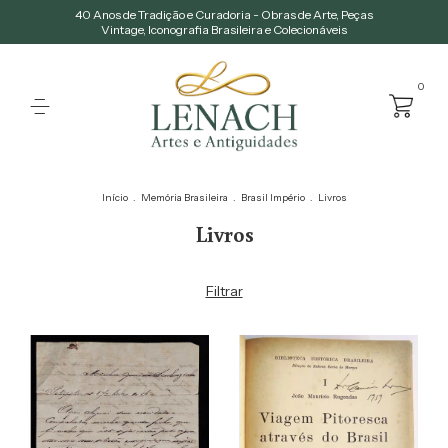
40 Anos de Tradição e Curadoria - Obras de Arte, Peças
Vintage, Iconografia Brasileira e Colecionáveis
0
Início
.
Memória Brasileira
.
Brasil Império
.
Livros
Livros
Filtrar