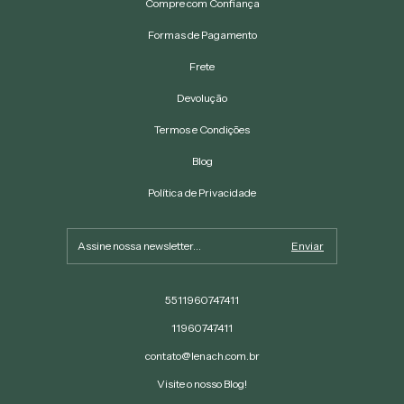
Compre com Confiança
Formas de Pagamento
Frete
Devolução
Termos e Condições
Blog
Política de Privacidade
5511960747411
11960747411
contato@lenach.com.br
Visite o nosso Blog!