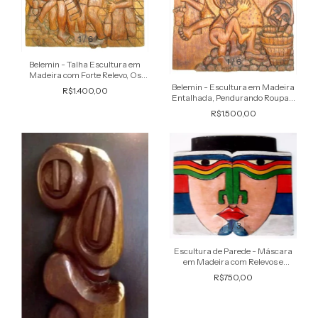
1
/
6
1
/
6
Belemin - Talha Escultura em
Madeira com Forte Relevo, Os
Engraxates, Assinada, 1975 -
Belemin - Escultura em Madeira
R$1.400,00
50x31cm
Entalhada, Pendurando Roupas,
Assinada, 1975
R$1.500,00
1
/
3
Escultura de Parede - Máscara
em Madeira com Relevos e
Policromia 32x26cm
R$750,00