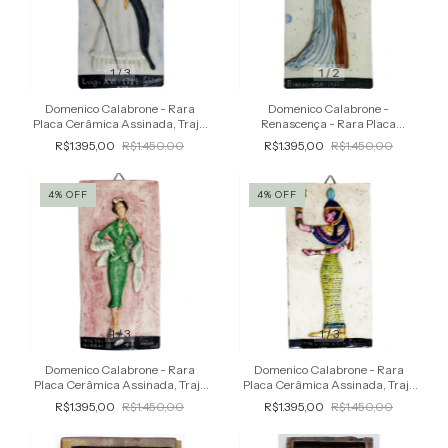
1
/
3
1
/
2
Domenico Calabrone - Rara
Domenico Calabrone -
Placa Cerâmica Assinada, Traje,
Renascença - Rara Placa
Moda Luis XVI, Relevo
Cerâmica Assinada, Traje, Moda
R$1.395,00
R$1.450,00
R$1.395,00
R$1.450,00
em 1450, Relevo
4
%
OFF
4
%
OFF
1
/
3
1
/
3
Domenico Calabrone - Rara
Domenico Calabrone - Rara
Placa Cerâmica Assinada, Traje
Placa Cerâmica Assinada, Traje
Feminino, Moda em 1957, Relevo
Feminino, Moda no Egito, 1300
R$1.395,00
R$1.450,00
R$1.395,00
R$1.450,00
AC