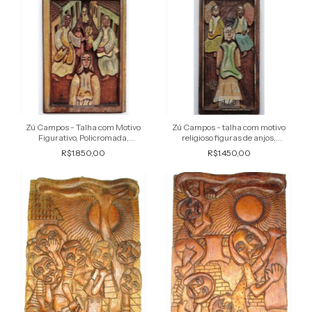
1
/
7
1
/
3
Zú Campos - Talha com Motivo
Zú Campos - talha com motivo
Figurativo, Policromada,
religioso figuras de anjos,
Assinada
policromada, assinada
R$1.850,00
R$1.450,00