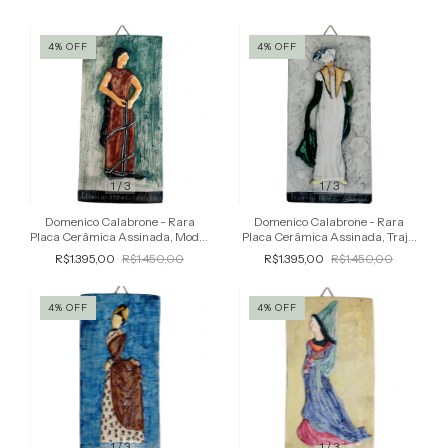
4
%
OFF
4
%
OFF
1
/
3
1
/
3
Domenico Calabrone - Rara
Domenico Calabrone - Rara
Placa Cerâmica Assinada, Moda,
Placa Cerâmica Assinada, Traje,
Traje Etrusco - Etrúria, 550 aC,
Moda Império 1807, Relevo
R$1.395,00
R$1.450,00
R$1.395,00
R$1.450,00
Relevo
4
%
OFF
4
%
OFF
1
/
3
1
/
3