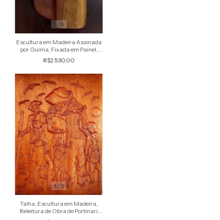
1
/
8
Escultura em Madeira Assinada
por Guima, Fixada em Painel,
1970
R$2.530,00
1
/
5
Talha, Escultura em Madeira,
Releitura de Obra de Portinari
Assinada