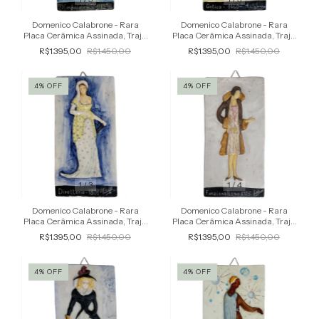
Domenico Calabrone - Rara
Domenico Calabrone - Rara
Placa Cerâmica Assinada, Traje,
Placa Cerâmica Assinada, Traje,
Moda Confusão - 1882, Relevo
Moda Gotico 1460, Relevo
R$1.395,00
R$1.450,00
R$1.395,00
R$1.450,00
4
%
OFF
4
%
OFF
1
/
3
1
/
4
Domenico Calabrone - Rara
Domenico Calabrone - Rara
Placa Cerâmica Assinada, Traje,
Placa Cerâmica Assinada, Traje,
Moda Diretorio, 1801, Relevo
Moda Funcional em 1925, Relevo
R$1.395,00
R$1.450,00
R$1.395,00
R$1.450,00
4
%
OFF
4
%
OFF