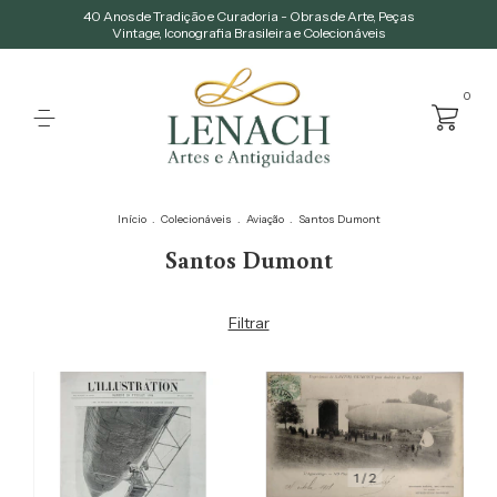
40 Anos de Tradição e Curadoria - Obras de Arte, Peças
Vintage, Iconografia Brasileira e Colecionáveis
0
Início
.
Colecionáveis
.
Aviação
.
Santos Dumont
Santos Dumont
Filtrar
1
/
2