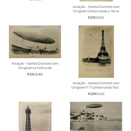
antigo original
Aviação - Santos Dumont com
Dirigível Contornando a Torre
Eiffel - Raro Cartão Postal antigo
R$350,00
original
1
/
2
Aviação - Santos Dumont com
Dirigível na Colina de
Longchamps - Raro Cartão
R$302,40
Postal antigo original
Aviação - Santos Dumont com
Dirigível nº 7 Contornando Torre
Eiffel - Raro Cartão Postal antigo
R$380,00
original