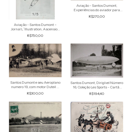
Aviação - Santos Dumont,
Experiências do aviador para
1
/
5
contornar a Torre Eiffel,
R$270,00
Aparelhagem de um dirigível –
Raro Cartã
Aviação - Santos Dumont –
Jornal L´Illustration, Ascension
du Santos Dumont Nº 5
R$750,00
Santos Dumont e seu Aeroplano
Santos Dumont, Dirigível Número
numero 19, com motor Duteil &
16, Coleção Les Sports - Cartão
Chalmers, Cartão Postal antigo
Postal Antigo Original
R$300,00
R$194,40
original com efígie do aviado
1
/
2