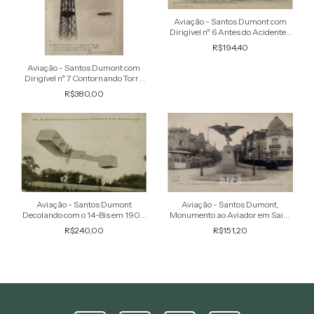
Aviação - Santos Dumont com
Dirigível nº 6 Antes do Acidente -
Cartão Postal antigo original, não
R$194,40
circulado
Aviação - Santos Dumont com
Dirigível nº 7 Contornando Torre
Eiffel - Raro Cartão Postal antigo
R$380,00
original, não circulado
1
/
2
Aviação - Santos Dumont,
Aviação - Santos Dumont
Monumento ao Aviador em Saint
Decolando com o 14-Bis em 1906
Cloud - Cartão Postal antigo
- Cartão Postal antigo original,
R$151,20
R$240,00
original, circulado 1917
não circulado