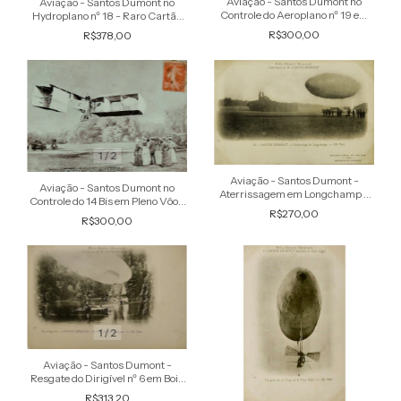
Aviação - Santos Dumont no
Aviação - Santos Dumont no
Controle do Aeroplano nº 19 em
Hydroplano nº 18 - Raro Cartão
Pleno Vôo - Raro Cartão Postal
Postal antigo original
R$300,00
R$378,00
antigo original
1
/
2
Aviação - Santos Dumont -
Aviação - Santos Dumont no
Aterrissagem em Longchamp -
Controle do 14 Bis em Pleno Vôo -
Raro Cartão Postal antigo
R$270,00
Cartão Postal antigo original
original
R$300,00
1
/
2
Aviação - Santos Dumont -
Resgate do Dirigível nº 6 em Bois
de Boulogne - Raro Cartão Postal
R$313,20