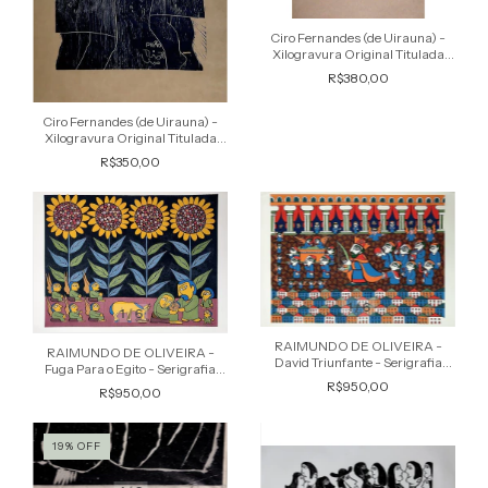
Ciro Fernandes (de Uirauna) -
Xilogravura Original Titulada
"Fim de Forró", Assinada na
R$380,00
Chapa
Ciro Fernandes (de Uirauna) -
Xilogravura Original Titulada
"Pilão", Assinada na Chapa
R$350,00
1
/
6
1
/
6
RAIMUNDO DE OLIVEIRA -
RAIMUNDO DE OLIVEIRA -
David Triunfante - Serigrafia
Fuga Para o Egito - Serigrafia
Original, Assinada na Chapa
Original, Assinada na Chapa
R$950,00
R$950,00
19
%
OFF