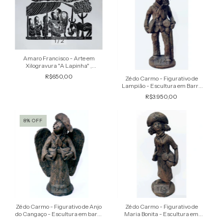
1
/
2
Amaro Francisco - Arte em
1
/
4
Xilogravura "A Lapinha" ,
Original Assinada na Chapa
R$650,00
Zé do Carmo - Figurativo de
Lampião - Escultura em Barro
Cozido Assinada, 42 cm
R$3.950,00
8
%
OFF
1
/
4
1
/
5
Zé do Carmo - Figurativo de Anjo
Zé do Carmo - Figurativo de
do Cangaço - Escultura em barro
Maria Bonita - Escultura em