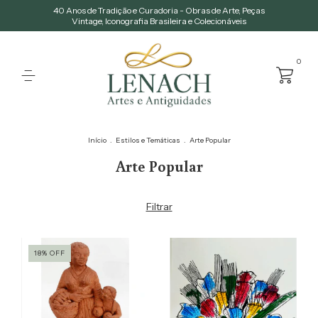
40 Anos de Tradição e Curadoria - Obras de Arte, Peças
Vintage, Iconografia Brasileira e Colecionáveis
0
Início
.
Estilos e Temáticas
.
Arte Popular
Arte Popular
Filtrar
18
%
OFF