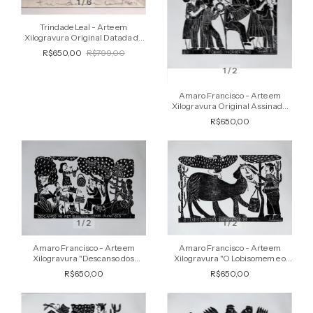
1
/
6
Trindade Leal - Arte em
Xilogravura Original Datada de
1964
R$650,00
R$799,00
1
/
2
Amaro Francisco - Arte em
Xilogravura Original Assinada
na Chapa
R$650,00
1
/
2
1
/
2
Amaro Francisco - Arte em
Amaro Francisco - Arte em
Xilogravura "O Lobisomem e o
Xilogravura "Descanso dos
Cangaceiro" , Original Assinada
Retirantes" , Original Assinada
R$650,00
R$650,00
na Chapa
na Chapa