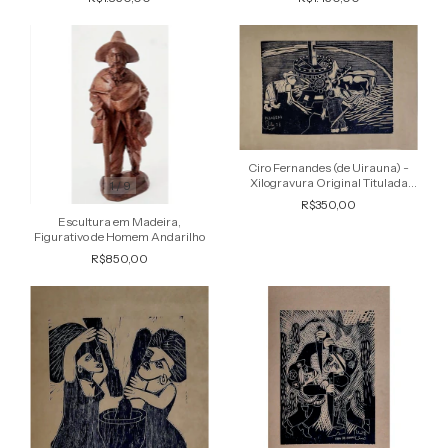
Ciro Fernandes (de Uirauna) -
Xilogravura Original Titulada
1
/
9
"Moagem", Assinada na Chapa
R$350,00
Escultura em Madeira,
Figurativo de Homem Andarilho
R$850,00