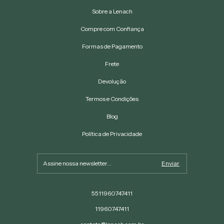
Sobre a Lenach
Compre com Confiança
Formas de Pagamento
Frete
Devolução
Termos e Condições
Blog
Política de Privacidade
5511960747411
11960747411