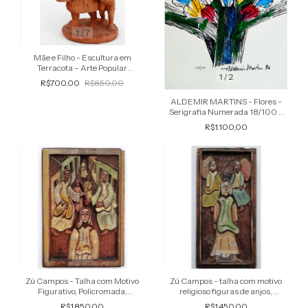
1
/
7
Mãe e Filho - Escultura em
Terracota – Arte Popular
1
/
2
Brasileira (séc. XX)
R$700,00
R$850,00
ALDEMIR MARTINS - Flores -
Serigrafia Numerada 18/100 -
Assinada, 1996
R$1.100,00
1
/
7
1
/
3
Zú Campos - Talha com Motivo
Zú Campos - talha com motivo
Figurativo, Policromada,
religioso figuras de anjos,
Assinada
policromada, assinada
R$1.850,00
R$1.450,00