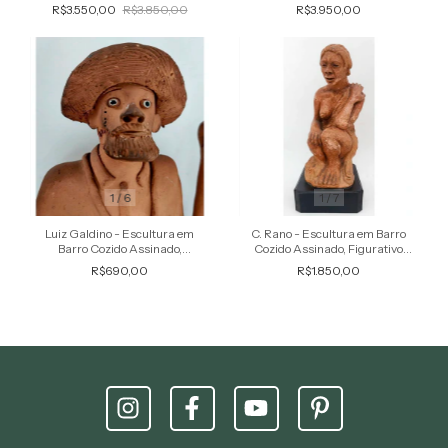
Cozido, Assinado, 33 cm
Barro Cozido, Assinada, 37 cm
R$3.550,00
R$3.850,00
R$3.950,00
1
/
6
1
/
7
Luiz Galdino - Escultura em
C. Rano - Escultura em Barro
Barro Cozido Assinado,
Cozido Assinado, Figurativo
Figurativo de Caboclo
Feminino, Mulher
R$690,00
R$1.850,00