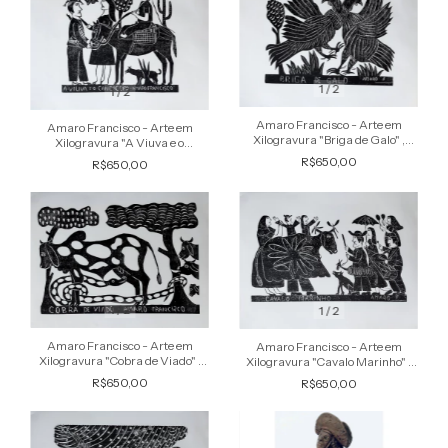
1
/
2
1
/
2
Amaro Francisco - Arte em
Amaro Francisco - Arte em
Xilogravura "Briga de Galo" ,
Xilogravura "A Viuva e o
Original Assinada na Chapa
Cangaceiro" , Original Assinada
R$650,00
R$650,00
na Chapa
1
/
2
1
/
2
Amaro Francisco - Arte em
Amaro Francisco - Arte em
Xilogravura "Cobra de Viado" ,
Xilogravura "Cavalo Marinho" ,
Original Assinada na Chapa
Original Assinada na Chapa
R$650,00
R$650,00