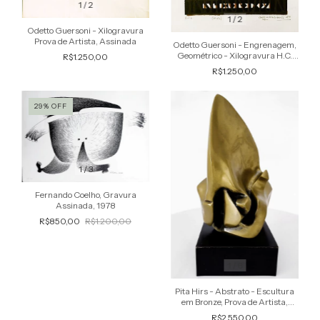
1
/
2
1
/
2
Odetto Guersoni - Xilogravura
Prova de Artista, Assinada
Odetto Guersoni - Engrenagem,
Geométrico - Xilogravura H.C.
R$1.250,00
(Fora de Comércio), Assinada
R$1.250,00
29
%
OFF
1
/
3
Fernando Coelho, Gravura
Assinada, 1978
R$850,00
R$1.200,00
1
/
6
Pita Hirs - Abstrato - Escultura
em Bronze, Prova de Artista,
Assinada
R$2.550,00