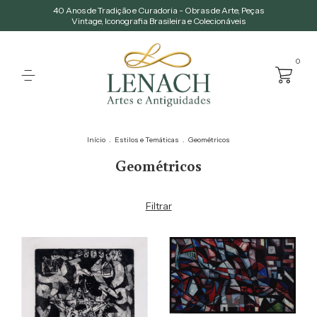
40 Anos de Tradição e Curadoria - Obras de Arte, Peças
Vintage, Iconografia Brasileira e Colecionáveis
0
Início
.
Estilos e Temáticas
.
Geométricos
Geométricos
Filtrar
1
/
4