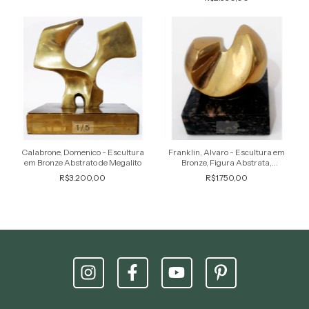
1
/
5
1
/
5
Calabrone, Domenico - Escultura
Franklin, Alvaro - Escultura em
em Bronze Abstrato de Megalito
Bronze, Figura Abstrata,
Assinada
R$3.200,00
R$1.750,00