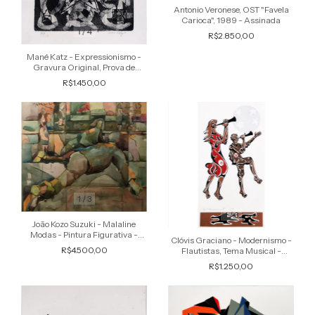
Antonio Veronese, OST "Favela
Carioca", 1989 - Assinada
1
/
4
R$2.850,00
Mané Katz - Expressionismo -
Gravura Original, Prova de
Artista, Assinada
R$1.450,00
1
/
3
1
/
3
João Kozo Suzuki - Malaline
Modas - Pintura Figurativa -
Clóvis Graciano - Modernismo -
Expressionismo com Influência
R$4.500,00
Flautistas, Tema Musical -
Cubista
Serigrafia - Assinada, 1975
R$1.250,00