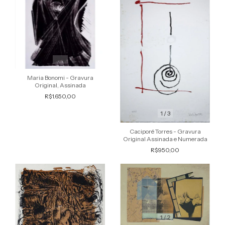
1
/
3
Maria Bonomi - Gravura
Original, Assinada
R$1.650,00
1
/
3
Caciporé Torres - Gravura
Original Assinada e Numerada
R$950,00
1
/
2