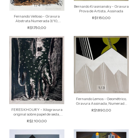
1
/
4
Bernardo Krasniansky - Gravura
Prova de Artista, Assinada
Fernando Velloso - Gravura
R$1.150,00
Abstrata Numerada 3/10,
Assinada, Datada 1990
R$1.750,00
1
/
3
1
/
5
Fernando Lemos - Geométrico,
Gravura Assinada, Numerada
63/100
FERES KHOURY - Xilogravura
R$1.890,00
original sobre papel de seda,
titulada A Luva, assinada e
R$2.100,00
numerada