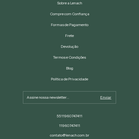
Sobre a Lenach
Compre com Confiança
Formas de Pagamento
Frete
Devolução
Termos e Condições
Blog
Política de Privacidade
5511960747411
11960747411
contato@lenach.com.br