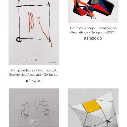
1
/
3
Emanoel Araújo - Composição
Geométrica - Serigrafia 6/60 -
Assinada, 2021
R$1.950,00
1
/
3
Cacipore Torres - Composição
Geométrica Abstrata - Serigrafia
P.I 1/2 - Assinada
R$750,00
1
/
2