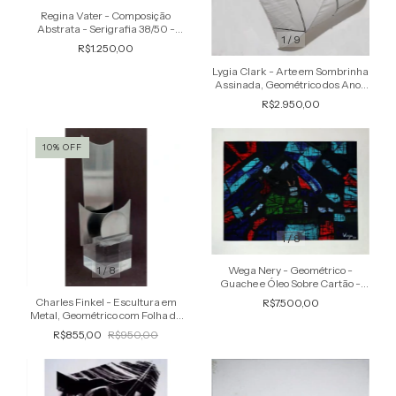
Regina Vater - Composição
Abstrata - Serigrafia 38/50 -
1
/
9
Assinada- Med. 66 x 50 cm
R$1.250,00
Lygia Clark - Arte em Sombrinha
Assinada, Geométrico dos Anos
´60s
R$2.950,00
10
%
OFF
1
/
8
Wega Nery - Geométrico -
1
/
8
Guache e Óleo Sobre Cartão -
Estudo (para Vitral) VII, Datado
Charles Finkel - Escultura em
R$7.500,00
1960
Metal, Geométrico com Folha de
Aço Lisa, Base em Acrílico
R$855,00
R$950,00