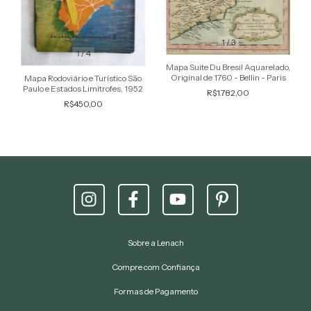
1
/
3
1
/
4
Mapa Suite Du Bresil Aquarelado,
Original de 1760 - Bellin - Paris
Mapa Rodoviário e Turístico São
Paulo e Estados Limítrofes, 1952
R$1.782,00
R$450,00
Sobre a Lenach
Compre com Confiança
Formas de Pagamento