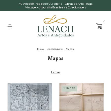
40 Anos de Tradição e Curadoria - Obras de Arte, Peças
Vintage, Iconografia Brasileira e Colecionáveis
0
Início
.
Colecionáveis
.
Mapas
Mapas
Filtrar
42
%
OFF
1
/
2