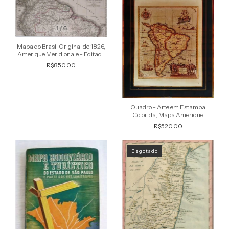
1
/
6
Mapa do Brasil Original de 1826,
Amerique Meridionale - Editado
na França
R$850,00
Quadro - Arte em Estampa
Colorida, Mapa Amerique
Meridionalis
R$520,00
Esgotado