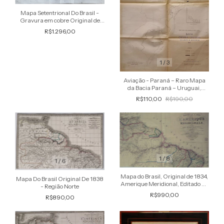
Mapa Setentrional Do Brasil -
Gravura em cobre Original de
1780
R$1.296,00
1
/
3
Aviação - Paraná – Raro Mapa
da Bacia Paraná – Uruguai,
Movimento de Aeroportos em
R$110,00
R$190,00
1952
1
/
8
1
/
6
Mapa do Brasil, Original de 1834,
Mapa Do Brasil Original De 1838
Amerique Meridional, Editado na
- Região Norte
França
R$990,00
R$890,00