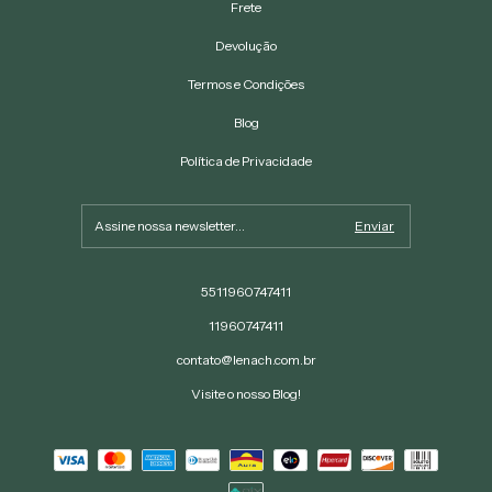
Frete
Devolução
Termos e Condições
Blog
Política de Privacidade
5511960747411
11960747411
contato@lenach.com.br
Visite o nosso Blog!