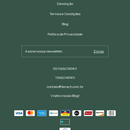
Devolução
Termos e Condições
Blog
Política de Privacidade
5511960747411
11960747411
contato@lenach.com.br
Visite o nosso Blog!