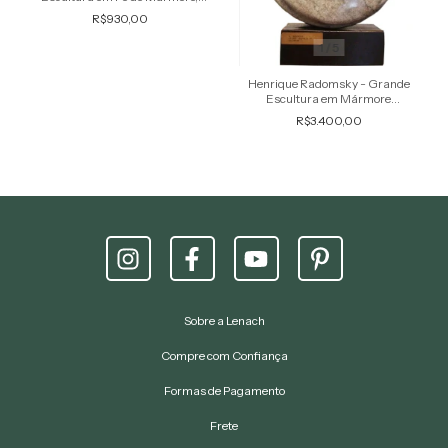
Assinada, Figura de Mulher
R$930,00
1
/
5
Henrique Radomsky - Grande
Escultura em Mármore
Assinada, Estudo Abstrato
R$3.400,00
Sobre a Lenach
Compre com Confiança
Formas de Pagamento
Frete