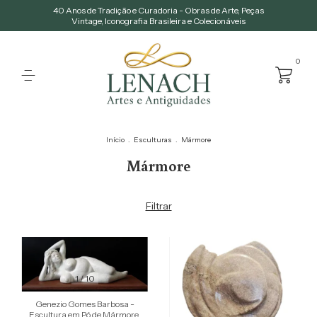
40 Anos de Tradição e Curadoria - Obras de Arte, Peças
Vintage, Iconografia Brasileira e Colecionáveis
0
Início
.
Esculturas
.
Mármore
Mármore
Filtrar
1
/
10
Genezio Gomes Barbosa -
Escultura em Pó de Mármore,