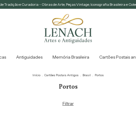
e Tradição e Curadoria - Obras de Arte, Peças Vintage, Iconografia Brasileira e Col
icas
Antiguidades
Memória Brasileira
Cartões Postais an
Início
.
Cartões Postais Antigos
.
Brasil
.
Portos
Portos
Filtrar