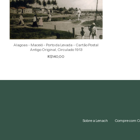
Alagoas - Maceió - Porto da Levada - Cartão Postal
Antigo Original, Circulado 1913
R$140,00
Sobre a Lenach
Compre com C