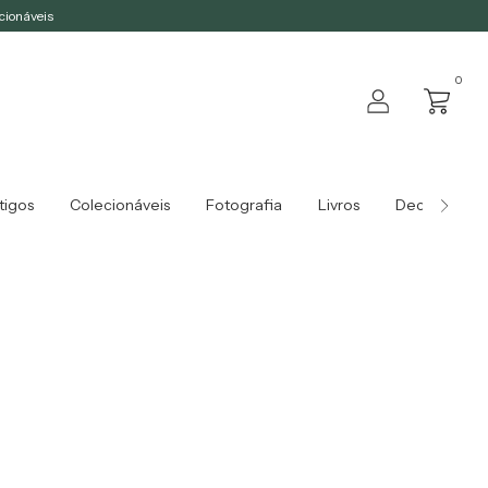
ecionáveis
0
tigos
Colecionáveis
Fotografia
Livros
Decoração