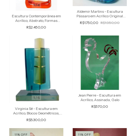
1
/
5
1
/
4
Aldemir Martins - Escultura
Escultura Contemporânea em
Pássaro em Acrílico Original
Acrílico, Abstrato, Formas
1973 Assinada Internamente
R$1.750,00
R$1.950,00
Orgânicas
R$2.450,00
1
/
4
Jean Pierre - Escultura em
1
/
6
Acrílico, Assinada, Galo
R$570,00
Virginia Sé - Escultura em
Acrílico, Blocos Geométricos,
Assinada, Abstrata
R$5.300,00
11
%
OFF
11
%
OFF