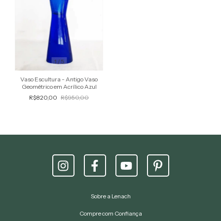
1
/
5
Vaso Escultura - Antigo Vaso
Geométrico em Acrílico Azul
R$820,00
R$950,00
Sobre a Lenach
Compre com Confiança