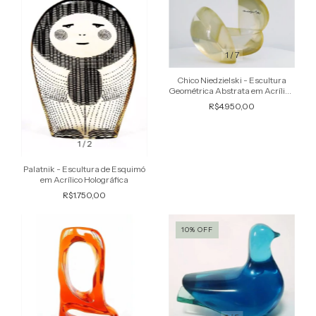
1
/
7
Chico Niedzielski - Escultura
Geométrica Abstrata em Acrílico,
Assinada
R$4.950,00
1
/
2
Palatnik - Escultura de Esquimó
em Acrílico Holográfica
R$1.750,00
10
%
OFF