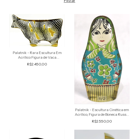
Filtrar
1
/
5
Palatnik - Rara Escultura Em
Acrílico Figura de Vaca
Holandesa, Assinada, Arte
R$2.450,00
1
/
2
Palatnik - Escultura Cinética em
Acrílico, Figura de Boneca Russa,
Babushka
R$2.550,00