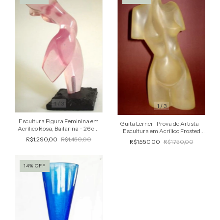
1
/
3
1
/
3
Escultura Figura Feminina em
Guita Lerner- Prova de Artista -
Acrílico Rosa, Bailarina - 26 cm
Escultura em Acrílico Frosted
de Altura
Assinada
R$1.290,00
R$1.450,00
R$1.550,00
R$1.750,00
14
%
OFF