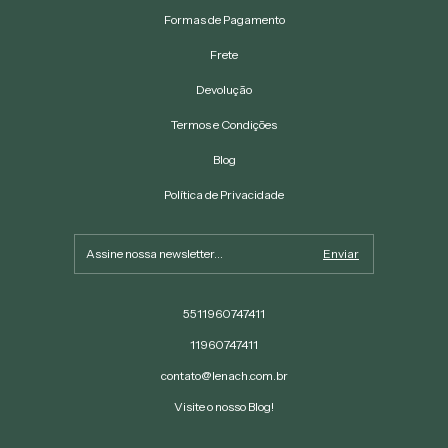
Formas de Pagamento
Frete
Devolução
Termos e Condições
Blog
Política de Privacidade
5511960747411
11960747411
contato@lenach.com.br
Visite o nosso Blog!