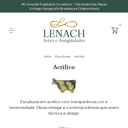
40 Anos de Tradição e Curadoria - Obras de Arte, Peças
Vintage, Iconografia Brasileira e Colecionáveis
0
Início
.
Esculturas
.
Acrílico
Acrílico
Esculturas em acrílico com transparência, cor e
luminosidade. Obras vintage e contemporâneas que unem
técnica e design.