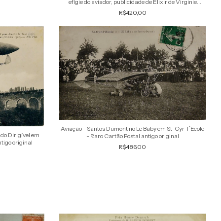
efígie do aviador, publicidade de Elixir de Virginie
Nyrdahl
R$420,00
Aviação - Santos Dumont no Le Baby em St-Cyr-l´Ecole
do Dirigível em
- Raro Cartão Postal antigo original
tigo original
R$486,00