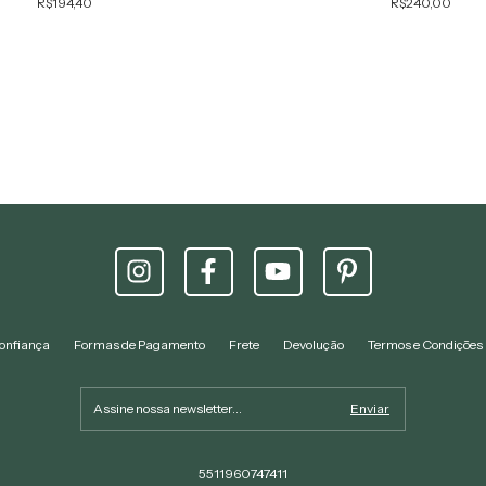
R$240,00
R$194,40
onfiança
Formas de Pagamento
Frete
Devolução
Termos e Condições
5511960747411