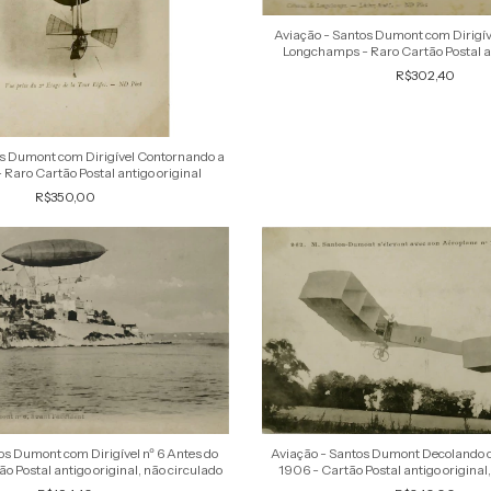
Aviação - Santos Dumont com Dirigív
Longchamps - Raro Cartão Postal an
R$302,40
os Dumont com Dirigível Contornando a
 - Raro Cartão Postal antigo original
R$350,00
Aviação - Santos Dumont Decolando 
os Dumont com Dirigível nº 6 Antes do
1906 - Cartão Postal antigo original
o Postal antigo original, não circulado