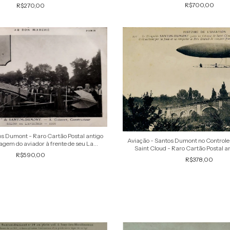
R$700,00
R$270,00
os Dumont - Raro Cartão Postal antigo
Aviação - Santos Dumont no Controle 
magem do aviador à frente de seu La
Saint Cloud - Raro Cartão Postal an
Demoiselle
R$590,00
R$378,00