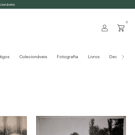
ecionáveis
0
tigos
Colecionáveis
Fotografia
Livros
Decoração