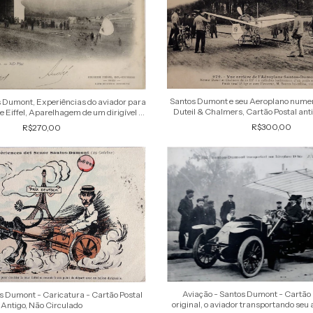
Santos Dumont e seu Aeroplano numer
s Dumont, Experiências do aviador para
Duteil & Chalmers, Cartão Postal anti
e Eiffel, Aparelhagem de um dirigível –
efígie do aviado
Raro Cartã
R$300,00
R$270,00
Aviação - Santos Dumont - Cartão 
s Dumont - Caricatura - Cartão Postal
original, o aviador transportando seu 
Antigo, Não Circulado