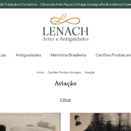
e Tradição e Curadoria - Obras de Arte, Peças Vintage, Iconografia Brasileira e Col
icas
Antiguidades
Memória Brasileira
Cartões Postais an
Início
.
Cartões Postais Antigos
.
Aviação
Aviação
Filtrar