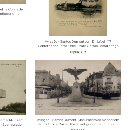
el na Colina de
tigo original
Aviação - Santos Dumont com Dirigível nº 7
Contornando Torre Eiffel - Raro Cartão Postal antigo
original
R$380,00
Aviação - Santos Dumont, Monumento ao Aviador em
com o 14-Bis em
Saint Cloud - Cartão Postal antigo original, circulado
, não circulado
1917