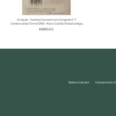
Aviação - Santos Dumont com Dirigível nº 7
Contornando Torre Eiffel - Raro Cartão Postal antigo
original, não circulado
R$380,00
Sobre a Lenach
Compre com C