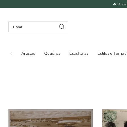
40 Anos d
Artistas
Quadros
Esculturas
Estilos e Temát