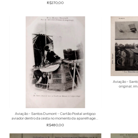
R$270,00
Aviação - Sant
original, i
Aviação - Santos Dumont - Cartão Postal antigo,o
aviador dentro da cesta no momento da aparelhagem
para o Premio Henry D
R$480,00