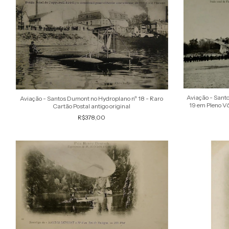
Aviação - Sant
Aviação - Santos Dumont no Hydroplano nº 18 - Raro
19 em Pleno Vô
Cartão Postal antigo original
R$378,00