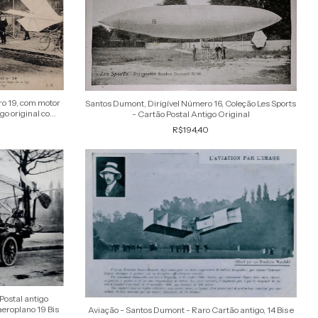
o 19, com motor
Santos Dumont, Dirigível Número 16, Coleção Les Sports
go original com
- Cartão Postal Antigo Original
R$194,40
Postal antigo
aeroplano 19 Bis
Aviação - Santos Dumont - Raro Cartão antigo, 14 Bis e