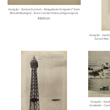
Aviação - Santos Dumont - Resgate do Dirigível nº 6 em
Bois de Boulogne - Raro Cartão Postal antigo original
R$313,20
Aviação - Sant
Torre Eiffel
Aviação - Sant
Acidente - Cartã