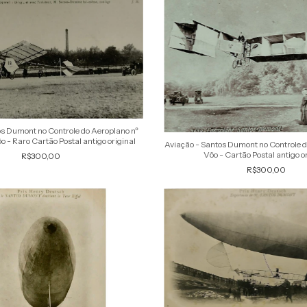
os Dumont no Controle do Aeroplano nº
o - Raro Cartão Postal antigo original
Aviação - Santos Dumont no Controle d
Vôo - Cartão Postal antigo o
R$300,00
R$300,00