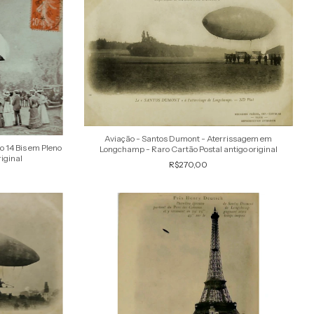
Aviação - Santos Dumont - Aterrissagem em
o 14 Bis em Pleno
Longchamp - Raro Cartão Postal antigo original
riginal
R$270,00