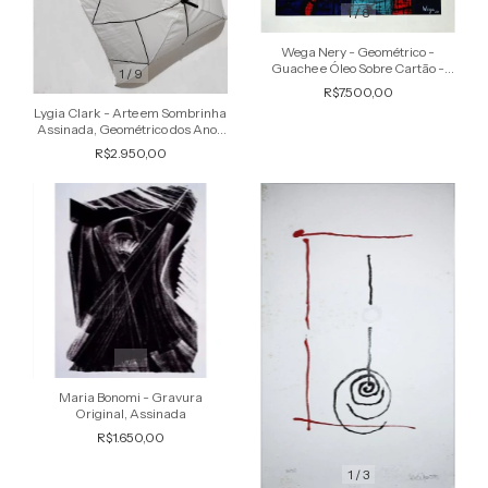
1
/
8
Wega Nery - Geométrico -
Guache e Óleo Sobre Cartão -
1
/
9
Estudo (para Vitral) VII, Datado
R$7.500,00
1960
Lygia Clark - Arte em Sombrinha
Assinada, Geométrico dos Anos
´60s
R$2.950,00
1
/
3
Maria Bonomi - Gravura
Original, Assinada
R$1.650,00
1
/
3