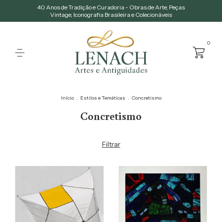
40 Anos de Tradição e Curadoria - Obras de Arte, Peças
Vintage, Iconografia Brasileira e Colecionáveis
0
Início
.
Estilos e Temáticas
.
Concretismo
Concretismo
Filtrar