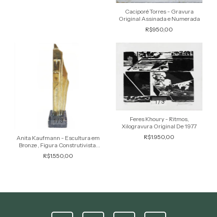
Caciporé Torres - Gravura
Original Assinada e Numerada
R$950,00
1
/
3
Feres Khoury - Ritmos,
1
/
3
Xilogravura Original De 1977
R$1.950,00
Anita Kaufmann - Escultura em
Bronze , Figura Construtivista,
Abstrato, Geométrico , 1980
R$1.550,00