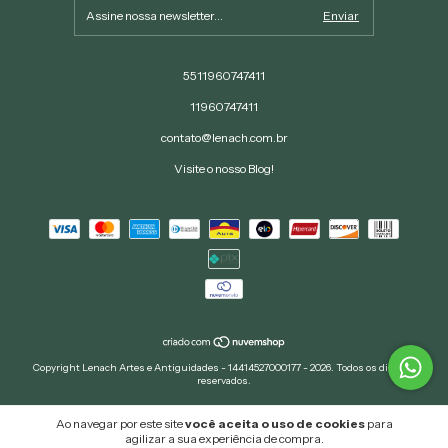
5511960747411
11960747411
contato@lenach.com.br
Visite o nosso Blog!
Copyright Lenach Artes e Antiguidades - 14414527000177 - 2026. Todos os direitos
reservados.
Ao navegar por este site
você aceita o uso de cookies
para
agilizar a sua experiência de compra.