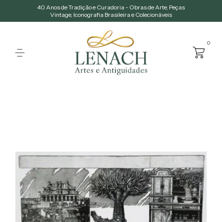
40 Anos de Tradição e Curadoria - Obras de Arte, Peças
Vintage, Iconografia Brasileira e Colecionáveis
0