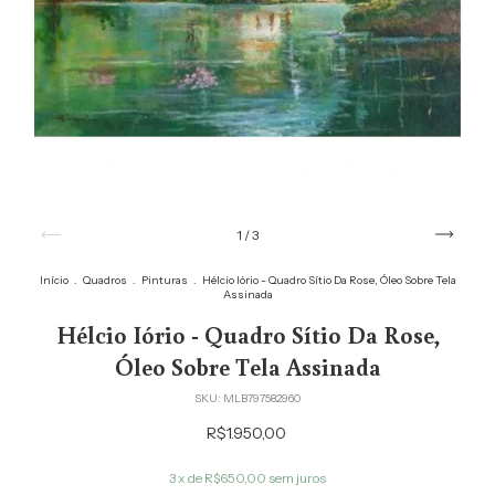
1
/
3
Início
.
Quadros
.
Pinturas
.
Hélcio Iório - Quadro Sítio Da Rose, Óleo Sobre Tela
Assinada
Hélcio Iório - Quadro Sítio Da Rose,
Óleo Sobre Tela Assinada
SKU:
MLB797582960
R$1.950,00
3
x de
R$650,00
sem juros