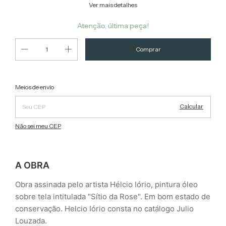
Ver mais detalhes
Atenção, última peça!
Alterar CEP
Entregas para o CEP:
Meios de envio
Calcular
Não sei meu CEP
A OBRA
Obra assinada pelo artista Hélcio Iório, pintura óleo
sobre tela intitulada "Sítio da Rose". Em bom estado de
conservação.
Helcio Iório consta no catálogo Julio
Louzada.