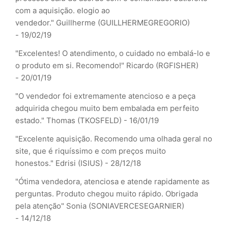
com a aquisição. elogio ao
vendedor."
Guillherme (GUILLHERMEGREGORIO)
- 19/02/19
"Excelentes! O atendimento, o cuidado no embalá-lo e
o produto em si. Recomendo!"
Ricardo (RGFISHER)
- 20/01/19
"O vendedor foi extremamente atencioso e a peça
adquirida chegou muito bem embalada em perfeito
estado."
Thomas (TKOSFELD) - 16/01/19
"Excelente aquisição. Recomendo uma olhada geral no
site, que é riquíssimo e com preços muito
honestos."
Edrisi (ISIUS) - 28/12/18
"Ótima vendedora, atenciosa e atende rapidamente as
perguntas. Produto chegou muito rápido. Obrigada
pela atenção"
Sonia (SONIAVERCESEGARNIER)
- 14/12/18