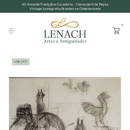
40 Anos de Tradição e Curadoria - Obras de Arte, Peças
Vintage, Iconografia Brasileira e Colecionáveis
0
10
%
OFF