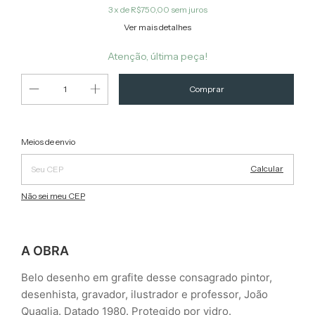
3
x de
R$750,00
sem juros
Ver mais detalhes
Atenção, última peça!
Alterar CEP
Entregas para o CEP:
Meios de envio
Calcular
Não sei meu CEP
A OBRA
Belo desenho em grafite desse consagrado pintor,
desenhista, gravador, ilustrador e professor, João
Quaglia. Datado 1980. Protegido por vidro.