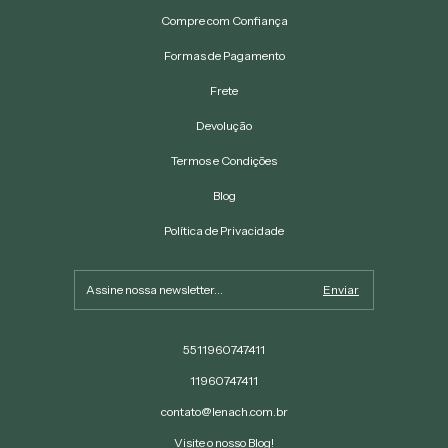
Compre com Confiança
Formas de Pagamento
Frete
Devolução
Termos e Condições
Blog
Política de Privacidade
5511960747411
11960747411
contato@lenach.com.br
Visite o nosso Blog!