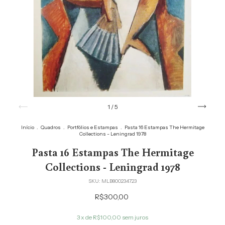
1
/
5
Início
.
Quadros
.
Portfólios e Estampas
.
Pasta 16 Estampas The Hermitage
Collections - Leningrad 1978
Pasta 16 Estampas The Hermitage
Collections - Leningrad 1978
SKU:
MLB800234723
R$300,00
3
x de
R$100,00
sem juros