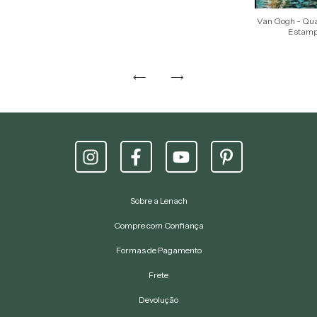
Van Gogh - Qua
Estampa
Sobre a Lenach
Compre com Confiança
Formas de Pagamento
Frete
Devolução