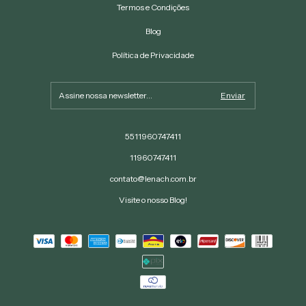
Termos e Condições
Blog
Política de Privacidade
5511960747411
11960747411
contato@lenach.com.br
Visite o nosso Blog!