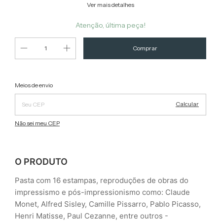
Ver mais detalhes
Atenção, última peça!
Alterar CEP
Entregas para o CEP:
Meios de envio
Calcular
Não sei meu CEP
O PRODUTO
Pasta com 16 estampas, reproduções de obras do
impressismo e pós-impressionismo como: Claude
Monet, Alfred Sisley, Camille Pissarro, Pablo Picasso,
Henri Matisse, Paul Cezanne, entre outros -