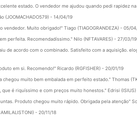
xcelente estado. O vendedor me ajudou quando pedi rapidez na
ão (JOOMACHADO579) - 14/04/19
 o vendedor. Muito obrigado!"
Tiago (TIAGOGRANDEZA) - 05/04
gem perfeita. Recomendadíssimo."
Nilo (NFTAVARES) - 27/03/19
u de acordo com o combinado. Satisfeito com a aquisição. elo
produto em si. Recomendo!"
Ricardo (RGFISHER) - 20/01/19
da chegou muito bem embalada em perfeito estado."
Thomas (TK
, que é riquíssimo e com preços muito honestos."
Edrisi (ISIUS)
untas. Produto chegou muito rápido. Obrigada pela atenção"
So
CAMILALISTONI) - 20/11/18