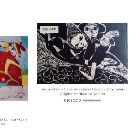
22
%
OFF
Trindade Leal - Casal e Passeio a Cavalo - Xilogravura
Original Assinada e Datada
R$690,00
R$880,00
 Boi Bumbá - Com
1992