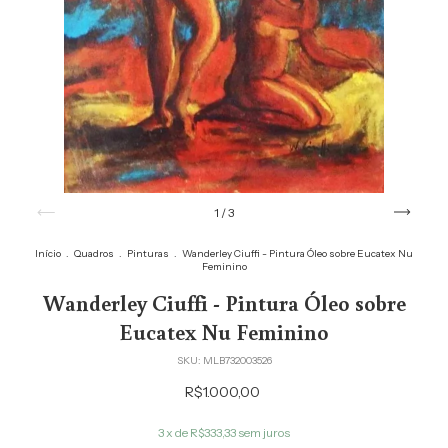
1
/
3
Início
.
Quadros
.
Pinturas
.
Wanderley Ciuffi - Pintura Óleo sobre Eucatex Nu
Feminino
Wanderley Ciuffi - Pintura Óleo sobre
Eucatex Nu Feminino
SKU:
MLB732003526
R$1.000,00
3
x de
R$333,33
sem juros