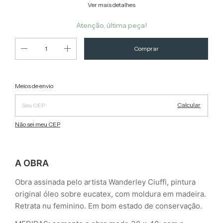
Ver mais detalhes
Atenção, última peça!
Alterar CEP
Entregas para o CEP:
Meios de envio
Calcular
Não sei meu CEP
A OBRA
Obra assinada pelo artista Wanderley Ciuffi, pintura
original óleo sobre eucatex, com moldura em madeira.
Retrata nu feminino. Em bom estado de conservação.